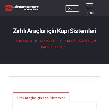
DİL
MENÜ
Zırhlı Araçlar için Kapı Sistemleri
ANA SAYFA
»
SEKTÖRLER
»
ZIRHLI ARAÇLAR IÇIN
KAPI SISTEMLERI
Previous
Next
Zırhlı Araçlar için Kapı Sistemleri